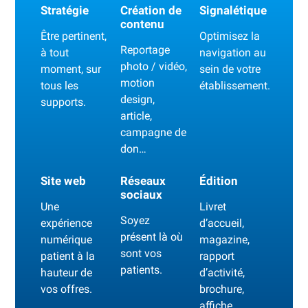
Stratégie
Création de
Signalétique
contenu
Être pertinent,
Optimisez la
Reportage
à tout
navigation au
photo / vidéo,
moment, sur
sein de votre
motion
tous les
établissement.
design,
supports.
article,
campagne de
don…
Site web
Réseaux
Édition
sociaux
Une
Livret
Soyez
expérience
d’accueil,
présent là où
numérique
magazine,
sont vos
patient à la
rapport
patients.
hauteur de
d’activité,
vos offres.
brochure,
affiche…